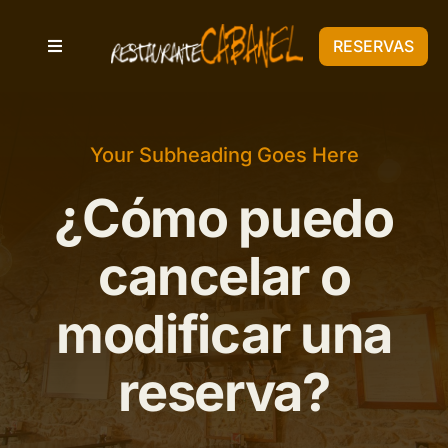
Saltar
al
RESERVAS
Toggle
contenido
Navigation
Inicio
Your Subheading Goes Here
Galería
¿Cómo puedo
Costa da Morte
cancelar o
modificar una
Carta Digital
reserva?
Cómo Llegar
FAQ’s