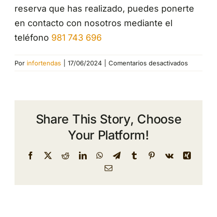
reserva que has realizado, puedes ponerte
en contacto con nosotros mediante el
teléfono
981 743 696
en
Por
infortendas
|
17/06/2024
|
Comentarios desactivados
¿Cómo
puedo
cancelar
o
Share This Story, Choose
modificar
una
Your Platform!
reserva?
Facebook
X
Reddit
LinkedIn
WhatsApp
Telegram
Tumblr
Pinterest
Vk
Xing
Correo
electrónico